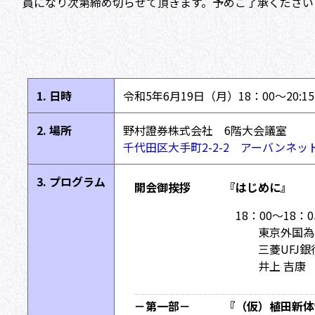
員になり次第締め切らせて頂きます。予めご了承ください
1. 日時
令和5年6月19日（月）18：00～20:1
2. 場所
野村證券株式会社 6階大会議室
千代田区大手町2-2-2 アーバンネッ
3. プログラム
開会御挨拶
『はじめに』
18：00〜18：0
東京外国為
三菱UFJ
井上 吉康
－第一部－
『（仮）植田新体