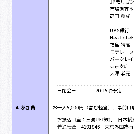
JPモルガ
市場調査本
高田 将成
UBS銀行
Head of eF
福島 靖高
モデレータ
バークレイ
東京支店 
大澤 孝元
－閉会－
20:15頃予定
4. 参加費
お一人5,000円（含む軽食）、事前
お振込口座：三菱UFJ銀行 日本橋
普通預金 4191846 東京外国為