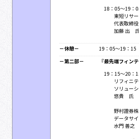
18：05〜19：0
東短リサー
代表取締役
加藤 出 
－休憩－
19：05～19：15
－第二部－
『最先端フィンテ
19：15〜20：1
リフィニテ
ソリューシ
悠貴 氏
野村證券株
データサイ
水門 善之